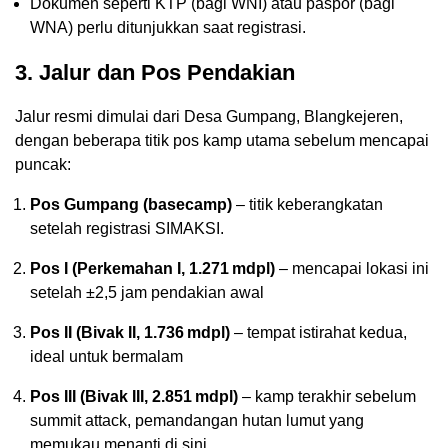
Dokumen seperti KTP (bagi WNI) atau paspor (bagi
WNA) perlu ditunjukkan saat registrasi.
3. Jalur dan Pos Pendakian
Jalur resmi dimulai dari Desa Gumpang, Blangkejeren,
dengan beberapa titik pos kamp utama sebelum mencapai
puncak:
Pos Gumpang (basecamp)
– titik keberangkatan
setelah registrasi SIMAKSI.
Pos I (Perkemahan I, 1.271 mdpl)
– mencapai lokasi ini
setelah ±2,5 jam pendakian awal
Pos II (Bivak II, 1.736 mdpl)
– tempat istirahat kedua,
ideal untuk bermalam
Pos III (Bivak III, 2.851 mdpl)
– kamp terakhir sebelum
summit attack, pemandangan hutan lumut yang
memukau menanti di sini