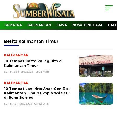
SUMATRA
KALIMANTAN
JAWA
NUSA TENGGARA
BALI
Berita
Kalimantan Timur
KALIMANTAN
10 Tempat Caffe Paling Hits di
Kalimantan Timur
Senin, 24 Maret 2025 - 08:36 WIB
KALIMANTAN
10 Tempat Lagi Hits Anak Gen Z di
Kalimantan Timur: Eksplorasi Seru
di Bumi Borneo
Senin, 10 Maret 2025 - 06:42 WIB