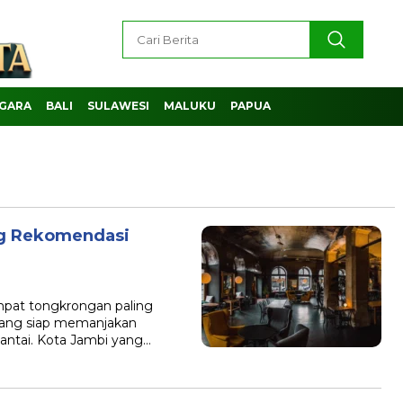
GARA
BALI
SULAWESI
MALUKU
PAPUA
ng Rekomendasi
B
mpat tongkrongan paling
 yang siap memanjakan
santai. Kota Jambi yang…