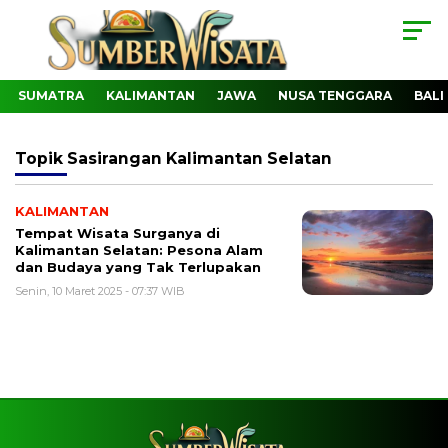
SUMATRA
KALIMANTAN
JAWA
NUSA TENGGARA
BALI
Topik
Sasirangan Kalimantan Selatan
KALIMANTAN
Tempat Wisata Surganya di
Kalimantan Selatan: Pesona Alam
dan Budaya yang Tak Terlupakan
Senin, 10 Maret 2025 - 07:37 WIB