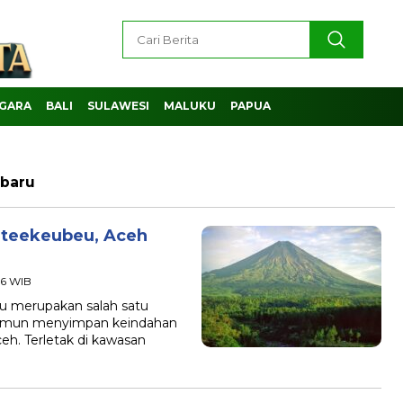
GARA
BALI
SULAWESI
MALUKU
PAPUA
rbaru
ateekeubeu, Aceh
:46 WIB
 merupakan salah satu
 namun menyimpan keindahan
eh. Terletak di kawasan